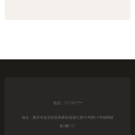
电话：1573077**
地址：重庆市渝北区双凤桥街道港汇路99号附20号锦绣丽
舍2幢1-21