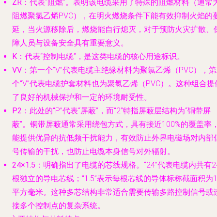
ZR
：代表“阻燃”。表明该电缆采用了特殊的阻燃材料（通常
阻燃聚氯乙烯PVC），在明火燃烧条件下能有效抑制火焰的
延，当火源移除后，燃烧能自行熄灭，对于预防火灾扩散、
障人员与设备安全具有重要意义。
K
：代表“控制电缆”，是这类电缆的核心用途标识。
VV
：第一个“V”代表电缆主绝缘材料为聚氯乙烯（PVC），
个“V”代表电缆护套材料也为聚氯乙烯（PVC）。这种组合提
了良好的机械保护和一定的环境耐受性。
P2
：此处的“P”代表“屏蔽”，而“2”特指屏蔽层结构为“铜带屏
蔽”。铜带屏蔽通常采用绕包方式，具有接近100%的覆盖率
能提供优异的抗低频干扰能力，有效防止外界电磁场对内部
号传输的干扰，也防止电缆本身信号对外辐射。
24×1.5
：明确指出了电缆的芯线规格。“24”代表电缆内共有2
根独立的导电芯线；“1.5”表示每根芯线的导体标称截面积为1.
平方毫米。这种多芯结构非常适合需要传输多路控制信号或
接多个控制点的复杂系统。