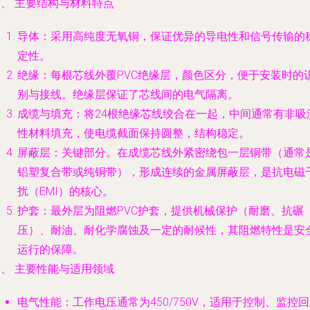
、 主要结构与材料特点
导体
：采用高纯度无氧铜，保证优异的导电性和信号传输的
定性。
绝缘
：每根芯线外覆PVC绝缘层，颜色区分，便于安装时的
别与接线。绝缘层保证了芯线间的电气隔离。
成缆与填充
：将24根绝缘芯线绞合在一起，中间通常有非吸
性材料填充，使电缆截面保持圆整，结构稳定。
屏蔽层
：关键部分。在成缆芯线外紧密绕包一层铜带（通常
铝塑复合带或纯铜带），形成连续的金属屏蔽层，是抗电磁
扰（EMI）的核心。
护套
：最外层为阻燃PVC护套，提供机械保护（耐磨、抗碾
压）、耐油、耐化学腐蚀及一定的耐候性，其阻燃特性是安
运行的保障。
、 主要性能与适用领域
电气性能
：工作电压通常为450/750V，适用于控制、监控