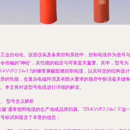
在工业自动化、仪器仪表及各类控制系统中，控制电缆作为信号
指令传输的“神经”，其性能的稳定与可靠至关重要。其中，型号为
R-KVVP2-24×1.5的铜带屏蔽阻燃控制电缆，以其特定的结构设
优异的性能，在复杂电磁环境及有防火要求的场所中扮演着关键
色。本文将对该型号电缆进行详细的解读。
、 型号含义解析
安徽”通常指明电缆的生产地或品牌归属。“ZR-KVVP2-24×1.5”这
型号标识则蕴含了丰富的信息：