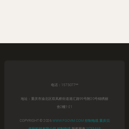
电话：1573077**
地址：重庆市渝北区双凤桥街道港汇路99号附20号锦绣丽
舍2幢1-21
COPYRIGHT © 2026
WWW.FGOVM.COM
控制电缆
重庆贝
尚利科技有限公司
控制电缆
版权所有
SITEMAP